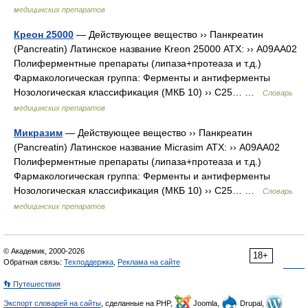
медицинских препаратов
Креон 25000
— Действующее вещество ›› Панкреатин
(Pancreatin) Латинское название Kreon 25000 АТХ: ›› A09AA02
Полиферментные препараты (липаза+протеаза и т.д.)
Фармакологическая группа: Ферменты и антиферменты
Нозологическая классификация (МКБ 10) ›› C25… …
Словарь
медицинских препаратов
Микразим
— Действующее вещество ›› Панкреатин
(Pancreatin) Латинское название Micrasim АТХ: ›› A09AA02
Полиферментные препараты (липаза+протеаза и т.д.)
Фармакологическая группа: Ферменты и антиферменты
Нозологическая классификация (МКБ 10) ›› C25… …
Словарь
медицинских препаратов
© Академик, 2000-2026
18+
Обратная связь:
Техподдержка
,
Реклама на сайте
👣 Путешествия
Экспорт словарей на сайты
, сделанные на PHP,
Joomla,
Drupal,