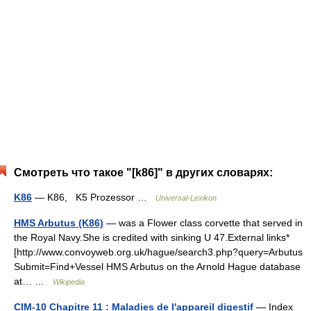
Смотреть что такое "[k86]" в других словарях:
K86
— K86, K5 Prozessor …
Universal-Lexikon
HMS Arbutus (K86)
— was a Flower class corvette that served in
the Royal Navy.She is credited with sinking U 47.External links*
[http://www.convoyweb.org.uk/hague/search3.php?query=Arbutus
Submit=Find+Vessel HMS Arbutus on the Arnold Hague database
at… …
Wikipedia
CIM-10 Chapitre 11 : Maladies de l'appareil digestif
— Index