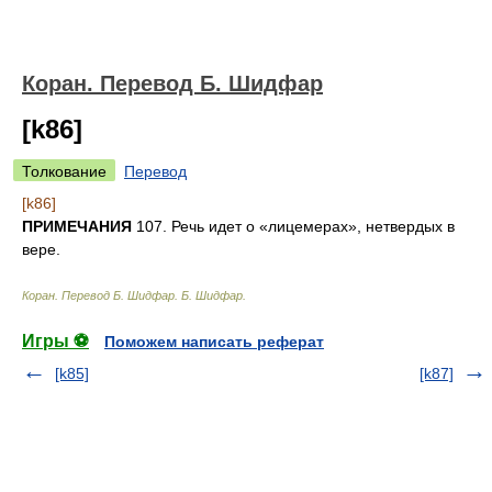
Коран. Перевод Б. Шидфар
[k86]
Толкование
Перевод
[k86]
ПРИМЕЧАНИЯ
107. Речь идет о «лицемерах», нетвердых в
вере.
Коран. Перевод Б. Шидфар
.
Б. Шидфар
.
Игры ⚽
Поможем написать реферат
[k85]
[k87]